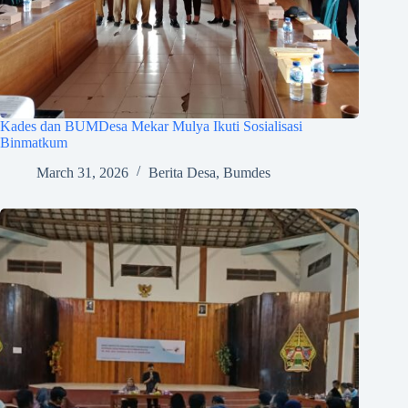
Kades dan BUMDesa Mekar Mulya Ikuti Sosialisasi
Binmatkum
March 31, 2026
Berita Desa
,
Bumdes