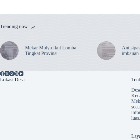
Trending now
Mekar Mulya Ikut Lomba
Antisipas
Tingkat Provinsi
imbauan
Lokasi Desa
Ten
Desa
Kec
Mek
seca
info
luas
Lay