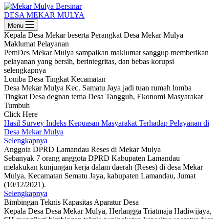
DESA MEKAR MULYA
Menu
Kepala Desa Mekar beserta Perangkat Desa Mekar Mulya
Maklumat Pelayanan
PemDes Mekar Mulya sampaikan maklumat sanggup memberikan
pelayanan yang bersih, berintegritas, dan bebas korupsi
selengkapnya
Lomba Desa Tingkat Kecamatan
Desa Mekar Mulya Kec. Samatu Jaya jadi tuan rumah lomba
Tingkat Desa degnan tema Desa Tangguh, Ekonomi Masyarakat
Tumbuh
Click Here
Hasil Survey Indeks Kepuasan Masyarakat Terhadap Pelayanan di
Desa Mekar Mulya
Selengkapnya
Anggota DPRD Lamandau Reses di Mekar Mulya
Sebanyak 7 orang anggota DPRD Kabupaten Lamandau
melakukan kunjungan kerja dalam daerah (Reses) di desa Mekar
Mulya, Kecamatan Sematu Jaya, kabupaten Lamandau, Jumat
(10/12/2021).
Selengkapnya
Bimbingan Teknis Kapasitas Aparatur Desa
Kepala Desa Desa Mekar Mulya, Herlangga Triatmaja Hadiwijaya,