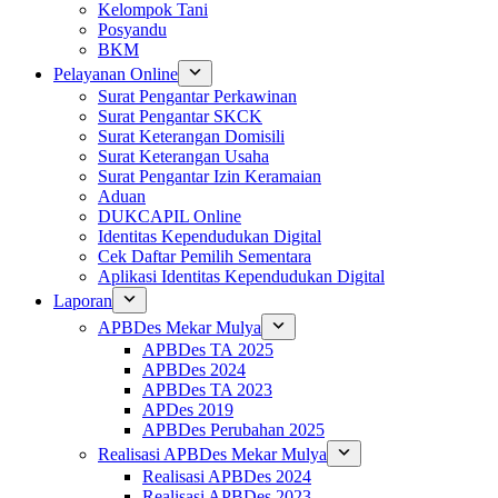
Kelompok Tani
Posyandu
BKM
Pelayanan Online
Surat Pengantar Perkawinan
Surat Pengantar SKCK
Surat Keterangan Domisili
Surat Keterangan Usaha
Surat Pengantar Izin Keramaian
Aduan
DUKCAPIL Online
Identitas Kependudukan Digital
Cek Daftar Pemilih Sementara
Aplikasi Identitas Kependudukan Digital
Laporan
APBDes Mekar Mulya
APBDes TA 2025
APBDes 2024
APBDes TA 2023
APDes 2019
APBDes Perubahan 2025
Realisasi APBDes Mekar Mulya
Realisasi APBDes 2024
Realisasi APBDes 2023