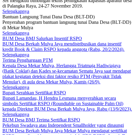
SH mengikuti bimbingan teknis peningkatan kapasitas aparatur desa
di Palangka Raya, 24-27 November 2019.
Selengkapnya
Bantuan Langsung Tunai Dana Desa (BLT-DD)
Penyerahan program bantuan langsung tunai Dana Desa (BLT-DD)
di Mekar Mulya
Selengkapnya
BUM Desa BMJ Salurkan Insentif RSPO
BUM Desa Berkah Mulya Jaya mendistribusikan dana insentif
kredit Book & Claim RSPO kepada anggota (Rabu, 20/2/2024).
Selengkapnya
Terima Penghargaan PTM
Kepala Desa Mekar Mulya, Herlangga Triatmaja Hadiwiajaya
(Batik Coklat) dan Kades se-kecamatan Sematu Jaya saat mendapat
plakat kegiatan deteksi dini faktor resiko PTM (Penyakit Tidak
Menular), di aula desa Mekar Mulya, Kamis (26/9).
Selengkapnya
Bupati Serahkan Sertifikat RSPO
Bupati Lamandau, H Hendra Lesmana menyerahkan secara
simbolis Sertifikat RSPO (Roundtable on Sustainable Palm Oil)
kepada Direktur BUM Desa Berkah Mulya Jaya, Rabu (13/9/2023).
Selengkapnya
BUM Desa BMJ Terima Sertifkat RSPO
Pekebun Swadaya atau Independent Smallholder yang dinaungi
BUM Desa Berkah Mulya Jaya Mekar Mulya mendapat sertifikat