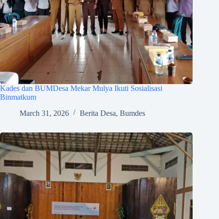
Kades dan BUMDesa Mekar Mulya Ikuti Sosialisasi
Binmatkum
March 31, 2026
Berita Desa
,
Bumdes