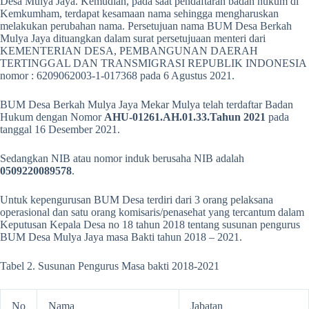
Desa Mulya Jaya. Kemudian, pada saat pendaftaran badan hukum di
Kemkumham, terdapat kesamaan nama sehingga mengharuskan
melakukan perubahan nama. Persetujuan nama BUM Desa Berkah
Mulya Jaya dituangkan dalam surat persetujuaan menteri dari
KEMENTERIAN DESA, PEMBANGUNAN DAERAH
TERTINGGAL DAN TRANSMIGRASI REPUBLIK INDONESIA
nomor : 6209062003-1-017368 pada 6 Agustus 2021.
BUM Desa Berkah Mulya Jaya Mekar Mulya telah terdaftar Badan
Hukum dengan Nomor
AHU-01261.AH.01.33.Tahun 2021
pada
tanggal 16 Desember 2021.
Sedangkan NIB atau nomor induk berusaha NIB adalah
0509220089578
.
Untuk kepengurusan BUM Desa terdiri dari 3 orang pelaksana
operasional dan satu orang komisaris/penasehat yang tercantum dalam
Keputusan Kepala Desa no 18 tahun 2018 tentang susunan pengurus
BUM Desa Mulya Jaya masa Bakti tahun 2018 – 2021.
Tabel 2. Susunan Pengurus Masa bakti 2018-2021
No
Nama
Jabatan