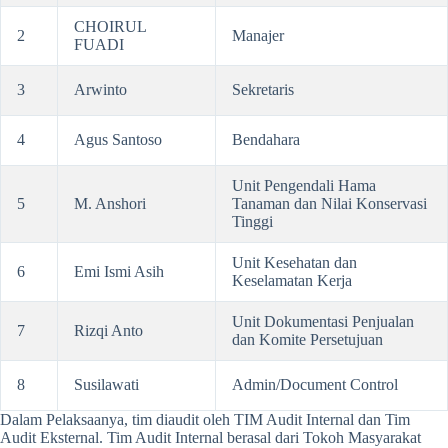
CHOIRUL
2
Manajer
FUADI
3
Arwinto
Sekretaris
4
Agus Santoso
Bendahara
Unit Pengendali Hama
5
M. Anshori
Tanaman dan Nilai Konservasi
Tinggi
Unit Kesehatan dan
6
Emi Ismi Asih
Keselamatan Kerja
Unit Dokumentasi Penjualan
7
Rizqi Anto
dan Komite Persetujuan
8
Susilawati
Admin/Document Control
Dalam Pelaksaanya, tim diaudit oleh TIM Audit Internal dan Tim
Audit Eksternal. Tim Audit Internal berasal dari Tokoh Masyarakat