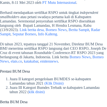
Kamis, 8-11 Mei 2023 oleh
PT Mutu Internasional
.
Berhasil mendapatkan sertifikat RSPO untuk tingkat
independent
smallholders
atau petani swadaya pertama kali di Kabupaten
Lamandau. Seremonial penyerahan sertifikat RSPO diserahkan
langsung oleh Bupati Lamandau, H Hendra Lesmana, Rabu
(13/9/2023)
. Link berita desa,
Borneo News
,
Berita Sampit
,
Radar
Sampit
,
Seputar Borneo
,
Info Kalteng.
Di tahun 2023, tepatnya tanggal 21 November, Direktur BUM Desa
BMJ menerima sertifikat RSPO langsung dari CEO RSPO, Joseph De
Cruz di event tahunan Roundtable Conference-RT RSPO 2023 yang
berlangsung di Jakarta, Indonesia. Link berita
Borneo News
,
Borneo
News,
elais.co
,
katakabar
,
emitennews
.
Prestasi BUM Desa
Juara II kategori pengelolaan BUMDES se-kabupaten
Lamandau tahun 2021
(Klik Disini)
Juara III Kategori Bumdes Terbaik se-kabupaten Lamandau
tahun 2022 (
klik disini)
Berita BUM Desa