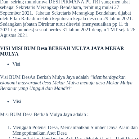
Dan, seiring mundurnya DESI PIRMANA PUTRI yang menjabat
sebagai Sekretaris Merangkap Bendahara, terhitung mulai 27
September 2021, Jabatan Sekretaris Merangkap Bendahara dijabat
oleh Fifan Rafiadi melalui keputusan kepala desa no 29 tahun 2021.
Sedangkan jabatan Direktur turut direvisi (menyesuaikan pp 11 th
2021 ttg bumdes) sesuai perdes 31 tahun 2021 dengan TMT sejak 26
Agustus 2021.
VISI MISI BUM Desa BERKAH MULYA JAYA MEKAR
MULYA
Visi
Visi BUM DesAa Berkah Mulya Jaya adalah
“Memberdayakan
ekonomi masyarakat desa Mekar Mulya menuju desa Mekar Mulya
Bersinar yang Unggul dan Mandiri”
Misi
Misi BUM Desa Berkah Mulya Jaya adalah :
Menggali Potensi Desa, Memanfaatkan Sumber Daya Alam dan
Mengoptimalkan Aset Desa
Meningkatkan Pendapatan Asli Desa Melalui Unit – Unit Usaha