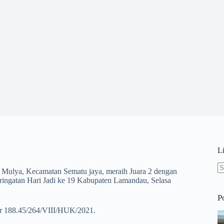
L
ulya, Kecamatan Sematu jaya, meraih Juara 2 dengan
N
eringatan Hari Jadi ke 19 Kabupaten Lamandau, Selasa
re
P
or 188.45/264/VIII/HUK/2021.