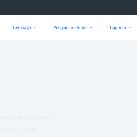
Lembaga
Pelayanan Online
Laporan
tegori Pengelolaan Bumdes
erita Desa
,
Bumdes