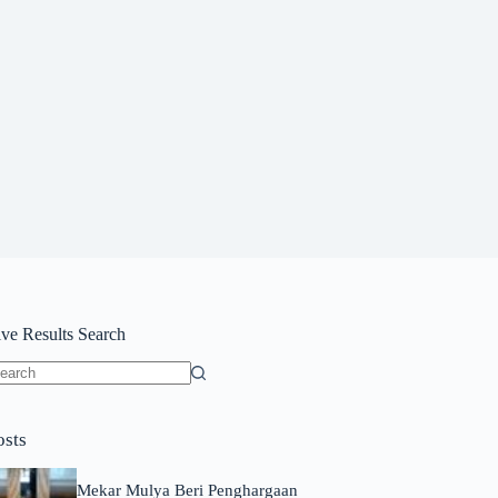
ive Results Search
o
sults
osts
Mekar Mulya Beri Penghargaan