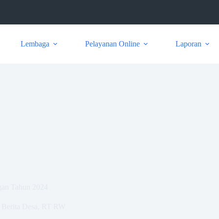
Lembaga
Pelayanan Online
Laporan
an Tahun 2024
Berita Desa
,
RT RW