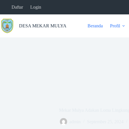
Skip
Daftar
Login
to
content
DESA MEKAR MULYA
Beranda
Profil
Mekar Mulya Adakan Loma Lingkung
admin
September 25, 2024