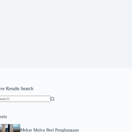
ive Results Search
o
sults
osts
Mekar Mulya Beri Penghargaan