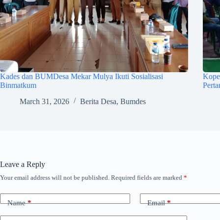
Kades dan BUMDesa Mekar Mulya Ikuti Sosialisasi
Kope
Binmatkum
Pert
March 31, 2026
Berita Desa
,
Bumdes
Leave a Reply
Your email address will not be published.
Required fields are marked
*
Name
*
Email
*