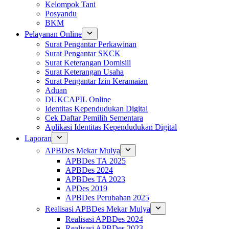
Kelompok Tani
Posyandu
BKM
Pelayanan Online
Surat Pengantar Perkawinan
Surat Pengantar SKCK
Surat Keterangan Domisili
Surat Keterangan Usaha
Surat Pengantar Izin Keramaian
Aduan
DUKCAPIL Online
Identitas Kependudukan Digital
Cek Daftar Pemilih Sementara
Aplikasi Identitas Kependudukan Digital
Laporan
APBDes Mekar Mulya
APBDes TA 2025
APBDes 2024
APBDes TA 2023
APDes 2019
APBDes Perubahan 2025
Realisasi APBDes Mekar Mulya
Realisasi APBDes 2024
Realisasi APBDes 2023