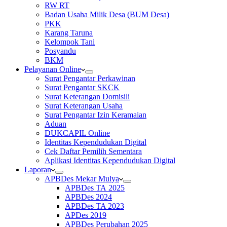
RW RT
Badan Usaha Milik Desa (BUM Desa)
PKK
Karang Taruna
Kelompok Tani
Posyandu
BKM
Pelayanan Online
Surat Pengantar Perkawinan
Surat Pengantar SKCK
Surat Keterangan Domisili
Surat Keterangan Usaha
Surat Pengantar Izin Keramaian
Aduan
DUKCAPIL Online
Identitas Kependudukan Digital
Cek Daftar Pemilih Sementara
Aplikasi Identitas Kependudukan Digital
Laporan
APBDes Mekar Mulya
APBDes TA 2025
APBDes 2024
APBDes TA 2023
APDes 2019
APBDes Perubahan 2025