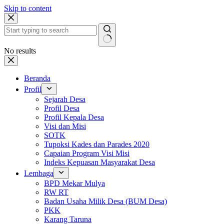
Skip to content
No results
Beranda
Profil
Sejarah Desa
Profil Desa
Profil Kepala Desa
Visi dan Misi
SOTK
Tupoksi Kades dan Parades 2020
Capaian Program Visi Misi
Indeks Kepuasan Masyarakat Desa
Lembaga
BPD Mekar Mulya
RW RT
Badan Usaha Milik Desa (BUM Desa)
PKK
Karang Taruna