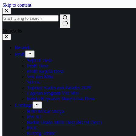
Skip to content
No results
Beranda
Profil
Sejarah Desa
Profil Desa
Profil Kepala Desa
Visi dan Misi
SOTK
Tupoksi Kades dan Parades 2020
Capaian Program Visi Misi
Indeks Kepuasan Masyarakat Desa
Lembaga
BPD Mekar Mulya
RW RT
Badan Usaha Milik Desa (BUM Desa)
PKK
Karang Taruna