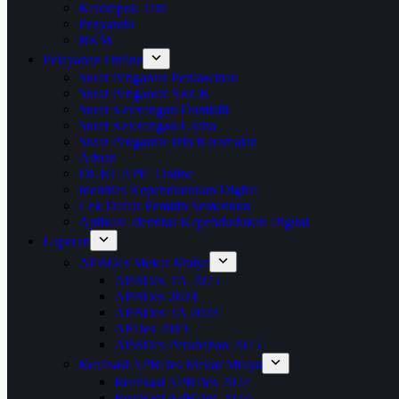
Kelompok Tani
Posyandu
BKM
Pelayanan Online
Surat Pengantar Perkawinan
Surat Pengantar SKCK
Surat Keterangan Domisili
Surat Keterangan Usaha
Surat Pengantar Izin Keramaian
Aduan
DUKCAPIL Online
Identitas Kependudukan Digital
Cek Daftar Pemilih Sementara
Aplikasi Identitas Kependudukan Digital
Laporan
APBDes Mekar Mulya
APBDes TA 2025
APBDes 2024
APBDes TA 2023
APDes 2019
APBDes Perubahan 2025
Realisasi APBDes Mekar Mulya
Realisasi APBDes 2024
Realisasi APBDes 2023