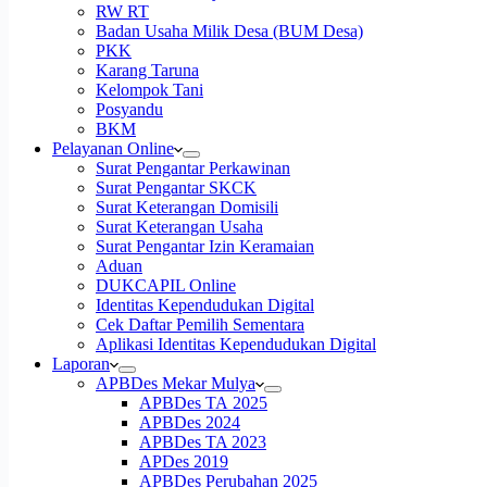
RW RT
Badan Usaha Milik Desa (BUM Desa)
PKK
Karang Taruna
Kelompok Tani
Posyandu
BKM
Pelayanan Online
Surat Pengantar Perkawinan
Surat Pengantar SKCK
Surat Keterangan Domisili
Surat Keterangan Usaha
Surat Pengantar Izin Keramaian
Aduan
DUKCAPIL Online
Identitas Kependudukan Digital
Cek Daftar Pemilih Sementara
Aplikasi Identitas Kependudukan Digital
Laporan
APBDes Mekar Mulya
APBDes TA 2025
APBDes 2024
APBDes TA 2023
APDes 2019
APBDes Perubahan 2025