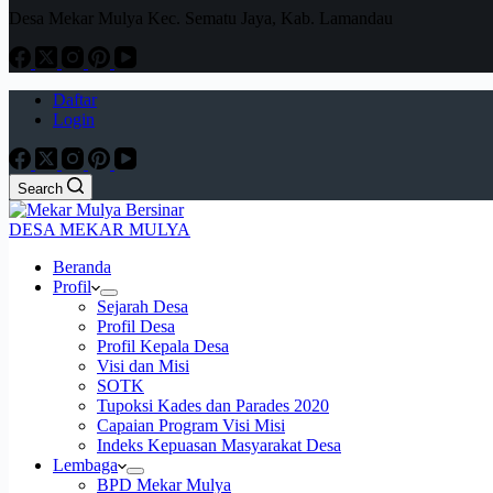
Desa Mekar Mulya Kec. Sematu Jaya, Kab. Lamandau
Daftar
Login
Search
DESA MEKAR MULYA
Beranda
Profil
Sejarah Desa
Profil Desa
Profil Kepala Desa
Visi dan Misi
SOTK
Tupoksi Kades dan Parades 2020
Capaian Program Visi Misi
Indeks Kepuasan Masyarakat Desa
Lembaga
BPD Mekar Mulya