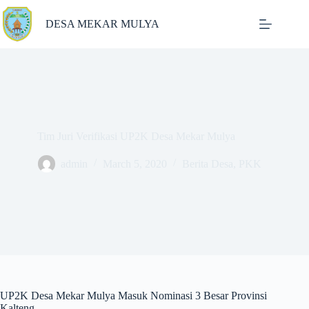
Skip
to
DESA MEKAR MULYA
content
Tim Juri Verifikasi UP2K Desa Mekar Mulya
admin
March 5, 2020
Berita Desa
,
PKK
UP2K Desa Mekar Mulya Masuk Nominasi 3 Besar Provinsi
Kalteng