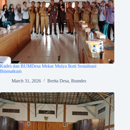
Kades dan BUMDesa Mekar Mulya Ikuti Sosialisasi
Binmatkum
March 31, 2026
Berita Desa
,
Bumdes