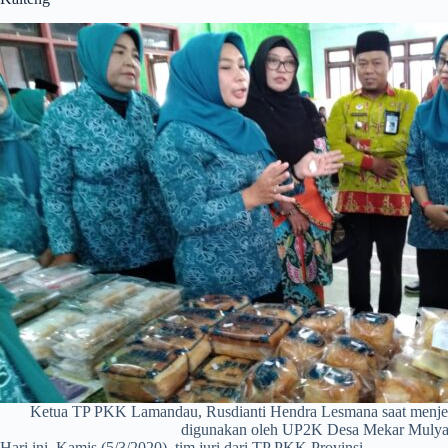
Ketua TP PKK Lamandau, Rusdianti Hendra Lesmana saat menjel
digunakan oleh UP2K Desa Mekar Muly
Hari ini, Kamis (5/3/2020), tim juri dari TP PKK Provinsi