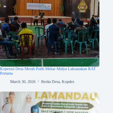
Koperasi Desa Merah Putih Mekar Mulya Laksanakan RAT
Pertama
March 30, 2026
Berita Desa
,
Kopdes