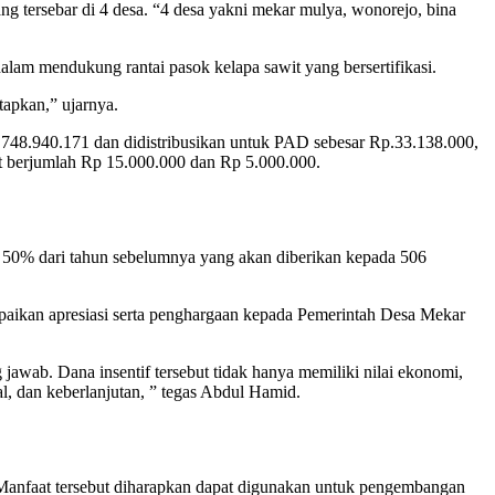
g tersebar di 4 desa. “4 desa yakni mekar mulya, wonorejo, bina
dalam mendukung rantai pasok kelapa sawit yang bersertifikasi.
tapkan,” ujarnya.
48.940.171 dan didistribusikan untuk PAD sebesar Rp.33.138.000,
lat berjumlah Rp 15.000.000 dan Rp 5.000.000.
t 50% dari tahun sebelumnya yang akan diberikan kepada 506
aikan apresiasi serta penghargaan kepada Pemerintah Desa Mekar
awab. Dana insentif tersebut tidak hanya memiliki nilai ekonomi,
, dan keberlanjutan, ” tegas Abdul Hamid.
Manfaat tersebut diharapkan dapat digunakan untuk pengembangan