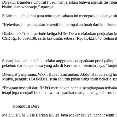
Direktur Bumdesa Choirul Fuadi menjelaskan bahwa agenda distribusi
bhakti, dan wonorejo,” ujarnya
Selain itu, kehadiran para mitra perusahaan ini menegaskan adanya si
“Keberhasilan pencapaian insentif ini merupakan buah dari konsistens
Ditahun 2025 atau periode ketiga BUM Desa melakukan penjualan k
CSR Rp.16.569.138, serta kas usaha sebesar Rp.41.422.846. Selain i
Sedangkan para pekebun selaku anggota mendapatkaan porsi paling b
pekebun dari empat desa yang ada di Kecamatan Sematu Jaya,” lanju
Ditempat yang sama, Wakil Bupati Lamandau, Abdul Hamid yang hadi
Mulya, pengurus BUMDes, serta seluruh pihak yang telah bekerja sam
“Program insentif dari RSPO merupakan bentuk penghargaan terhadap 
tetapi juga menjadi bukti bahwa masyarakat mampu mengelola sumber 
Kontribusi Desa
Melalui BUM Desa Berkah Mulya Jaya Mekar Mulya, dana insentif in