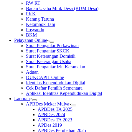
RW RT
Badan Usaha Milik Desa (BUM Desa)
PKK
Karang Taruna
Kelompok Tani
Posyandu
BKM
Pelayanan Online
Surat Pengantar Perkawinan
Surat Pengantar SKCK
Surat Keterangan Domisili
Surat Keterangan Usaha
Surat Pengantar Izin Keramaian
Aduan
DUKCAPIL Online
Identitas Kependudukan Digital
Cek Daftar Pemilih Sementara
Aplikasi Identitas Kependudukan Digital
Laporan
APBDes Mekar Mulya
APBDes TA 2025
APBDes 2024
APBDes TA 2023
APDes 2019
APBDes Perubahan 2025