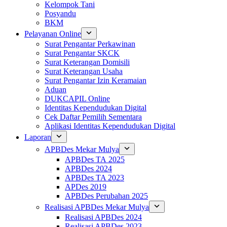
Kelompok Tani
Posyandu
BKM
Pelayanan Online
Surat Pengantar Perkawinan
Surat Pengantar SKCK
Surat Keterangan Domisili
Surat Keterangan Usaha
Surat Pengantar Izin Keramaian
Aduan
DUKCAPIL Online
Identitas Kependudukan Digital
Cek Daftar Pemilih Sementara
Aplikasi Identitas Kependudukan Digital
Laporan
APBDes Mekar Mulya
APBDes TA 2025
APBDes 2024
APBDes TA 2023
APDes 2019
APBDes Perubahan 2025
Realisasi APBDes Mekar Mulya
Realisasi APBDes 2024
Realisasi APBDes 2023