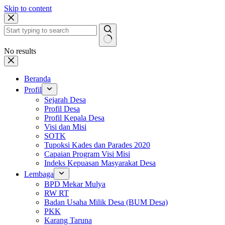
Skip to content
No results
Beranda
Profil
Sejarah Desa
Profil Desa
Profil Kepala Desa
Visi dan Misi
SOTK
Tupoksi Kades dan Parades 2020
Capaian Program Visi Misi
Indeks Kepuasan Masyarakat Desa
Lembaga
BPD Mekar Mulya
RW RT
Badan Usaha Milik Desa (BUM Desa)
PKK
Karang Taruna