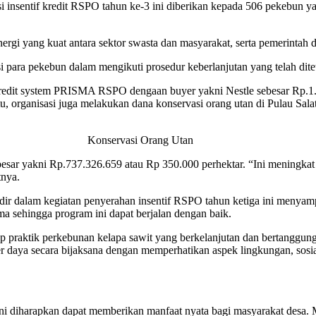
 insentif kredit RSPO tahun ke-3 ini diberikan kepada 506 pekebun yan
nergi yang kuat antara sektor swasta dan masyarakat, serta pemerintah 
i para pekebun dalam mengikuti prosedur keberlanjutan yang telah dite
redit system PRISMA RSPO dengaan buyer yakni Nestle sebesar Rp.1.7
tu, organisasi juga melakukan dana konservasi orang utan di Pulau Sa
Konservasi Orang Utan
esar yakni Rp.737.326.659 atau Rp 350.000 perhektar. “Ini meningka
tnya.
r dalam kegiatan penyerahan insentif RSPO tahun ketiga ini menyamp
a sehingga program ini dapat berjalan dengan baik.
praktik perkebunan kelapa sawit yang berkelanjutan dan bertanggung j
daya secara bijaksana dengan memperhatikan aspek lingkungan, sosial
i diharapkan dapat memberikan manfaat nyata bagi masyarakat desa. 