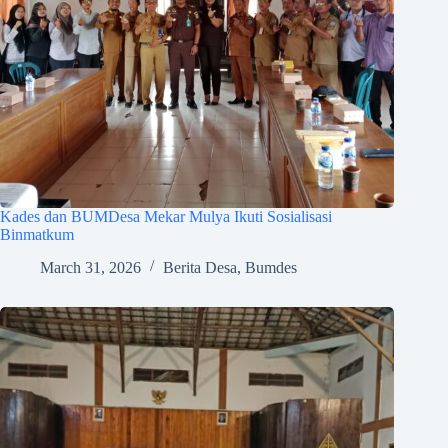
Kades dan BUMDesa Mekar Mulya Ikuti Sosialisasi
Binmatkum
March 31, 2026
Berita Desa
,
Bumdes