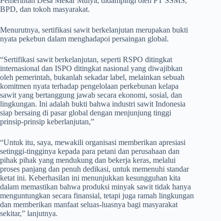
Pemerintah Desa Mekar Mulya, didampingi oleh PT SSMS,
BPD, dan tokoh masyarakat.
Menurutnya, sertifikasi sawit berkelanjutan merupakan bukti
nyata pekebun dalam menghadapoi persaingan global.
“Sertifikasi sawit berkelanjutan, seperti RSPO ditingkat
internasional dan ISPO ditingkat nasional yang diwajibkan
oleh pemerintah, bukanlah sekadar label, melainkan sebuah
komitmen nyata terhadap pengelolaan perkebunan kelapa
sawit yang bertanggung jawab secara ekonomi, sosial, dan
lingkungan. Ini adalah bukti bahwa industri sawit Indonesia
siap bersaing di pasar global dengan menjunjung tinggi
prinsip-prinsip keberlanjutan,”
“Untuk itu, saya, mewakili organisasi memberikan apresiasi
setinggi-tingginya kepada para petani dan perusahaan dan
pihak pihak yang mendukung dan bekerja keras, melalui
proses panjang dan penuh dedikasi, untuk memenuhi standar
ketat ini. Keberhasilan ini menunjukkan kesungguhan kita
dalam memastikan bahwa produksi minyak sawit tidak hanya
menguntungkan secara finansial, tetapi juga ramah lingkungan
dan memberikan manfaat seluas-luasnya bagi masyarakat
sekitar,” lanjutnya.