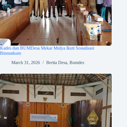
Kades dan BUMDesa Mekar Mulya Ikuti Sosialisasi
Binmatkum
March 31, 2026
Berita Desa
,
Bumdes