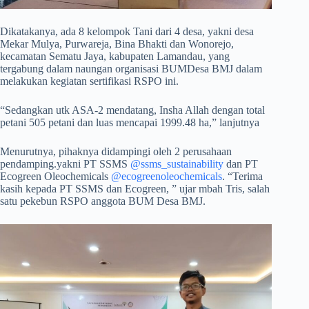
Dikatakanya, ada 8 kelompok Tani dari 4 desa, yakni desa
Mekar Mulya, Purwareja, Bina Bhakti dan Wonorejo,
kecamatan Sematu Jaya, kabupaten Lamandau, yang
tergabung dalam naungan organisasi BUMDesa BMJ dalam
melakukan kegiatan sertifikasi RSPO ini.
“Sedangkan utk ASA-2 mendatang, Insha Allah dengan total
petani 505 petani dan luas mencapai 1999.48 ha,” lanjutnya
Menurutnya, pihaknya didampingi oleh 2 perusahaan
pendamping.yakni PT SSMS
@ssms_sustainability
dan PT
Ecogreen Oleochemicals
@ecogreenoleochemicals
. “Terima
kasih kepada PT SSMS dan Ecogreen, ” ujar mbah Tris, salah
satu pekebun RSPO anggota BUM Desa BMJ.