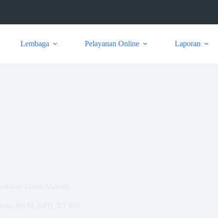
Lembaga
Pelayanan Online
Laporan
yarakat Ziarah Makam
Desa
,
BKM
,
BPD
,
RT RW