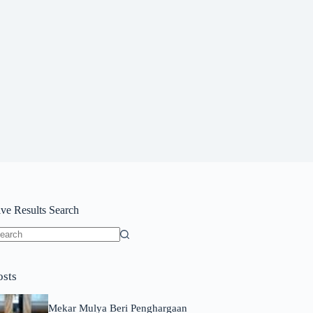
ive Results Search
o
sults
osts
Mekar Mulya Beri Penghargaan