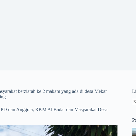
yarakat berziarah ke 2 makam yang ada di desa Mekar
L
ing.
N
a BPD dan Anggota, RKM Al Badar dan Masyarakat Desa
re
P