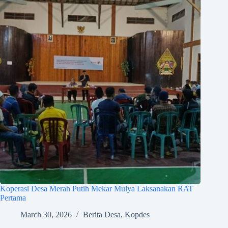
Koperasi Desa Merah Putih Mekar Mulya Laksanakan RAT
Pertama
March 30, 2026
Berita Desa
,
Kopdes