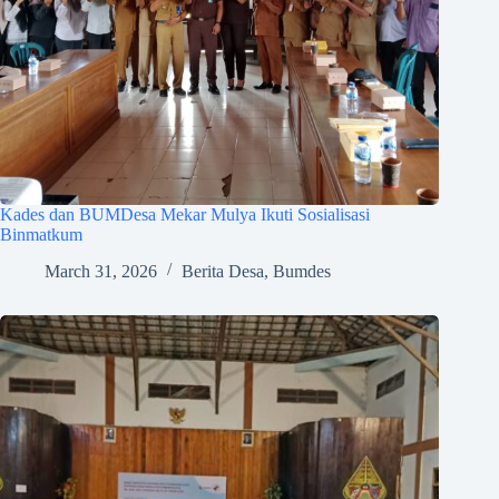
Kades dan BUMDesa Mekar Mulya Ikuti Sosialisasi
Binmatkum
March 31, 2026
Berita Desa
,
Bumdes