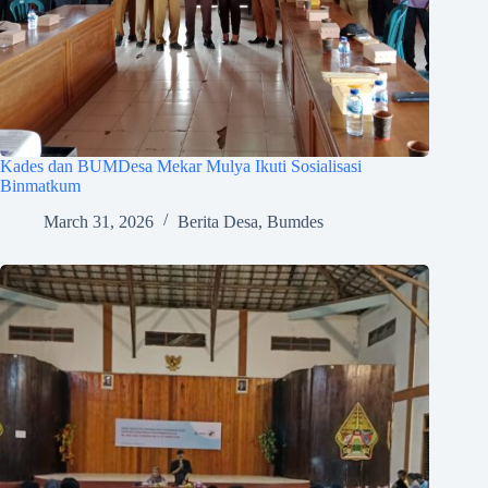
Kades dan BUMDesa Mekar Mulya Ikuti Sosialisasi
Binmatkum
March 31, 2026
Berita Desa
,
Bumdes