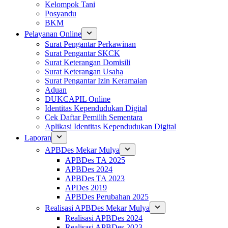
Kelompok Tani
Posyandu
BKM
Pelayanan Online
Surat Pengantar Perkawinan
Surat Pengantar SKCK
Surat Keterangan Domisili
Surat Keterangan Usaha
Surat Pengantar Izin Keramaian
Aduan
DUKCAPIL Online
Identitas Kependudukan Digital
Cek Daftar Pemilih Sementara
Aplikasi Identitas Kependudukan Digital
Laporan
APBDes Mekar Mulya
APBDes TA 2025
APBDes 2024
APBDes TA 2023
APDes 2019
APBDes Perubahan 2025
Realisasi APBDes Mekar Mulya
Realisasi APBDes 2024
Realisasi APBDes 2023