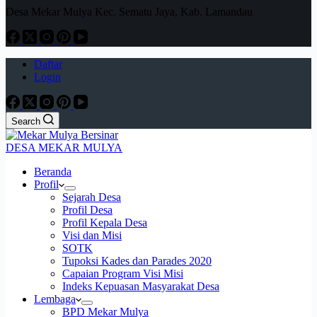
Desa Mekar Mulya Kec. Sematu Jaya, Kab. Lamandau
Daftar
Login
Search
DESA MEKAR MULYA
Beranda
Profil
Sejarah Desa
Profil Desa
Profil Kepala Desa
Visi dan Misi
SOTK
Tupoksi Kades dan Parades 2020
Capaian Program Visi Misi
Indeks Kepuasan Masyarakat Desa
Lembaga
BPD Mekar Mulya