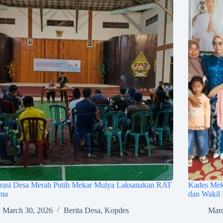
rasi Desa Merah Putih Mekar Mulya Laksanakan RAT
Kades Meka
ama
dan Wakil 
March 30, 2026
Berita Desa
,
Kopdes
Marc