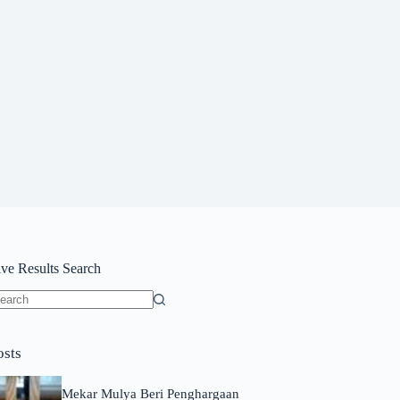
ive Results Search
o
sults
osts
Mekar Mulya Beri Penghargaan