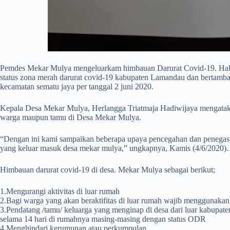
Pemdes Mekar Mulya mengeluarkam himbauan Darurat Covid-19. Hal in
status zona merah darurat covid-19 kabupaten Lamandau dan bertambah
kecamatan sematu jaya per tanggal 2 juni 2020.
Kepala Desa Mekar Mulya, Herlangga Triatmaja Hadiwijaya mengatak
warga maupun tamu di Desa Mekar Mulya.
“Dengan ini kami sampaikan beberapa upaya pencegahan dan penegas
yang keluar masuk desa mekar mulya,” ungkapnya, Kamis (4/6/2020).
Himbauan darurat covid-19 di desa. Mekar Mulya sebagai berikut;
1.Mengurangi aktivitas di luar rumah
2.Bagi warga yang akan beraktifitas di luar rumah wajib menggunaka
3.Pendatang /tamu/ keluarga yang menginap di desa dari luar kabupat
selama 14 hari di rumahnya masing-masing dengan status ODR
4.Menghindari kerumunan atau perkumpulan