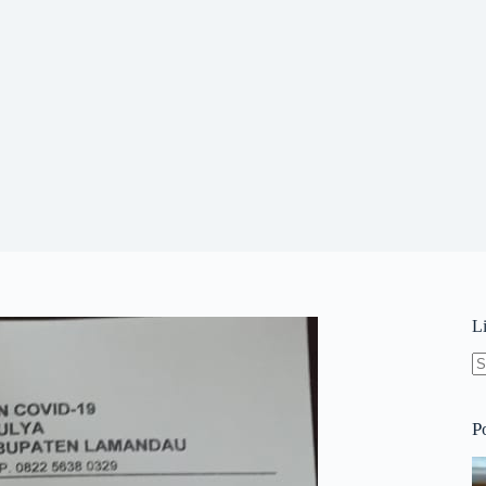
L
N
re
P