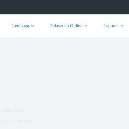
Lembaga
Pelayanan Online
Laporan
a Mekar Mulya
rita Desa
,
RT RW