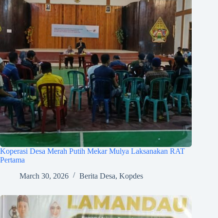
Koperasi Desa Merah Putih Mekar Mulya Laksanakan RAT
Pertama
March 30, 2026
Berita Desa
,
Kopdes