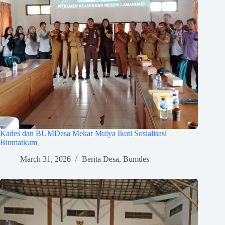
Kades dan BUMDesa Mekar Mulya Ikuti Sosialisasi
Binmatkum
March 31, 2026
Berita Desa
,
Bumdes