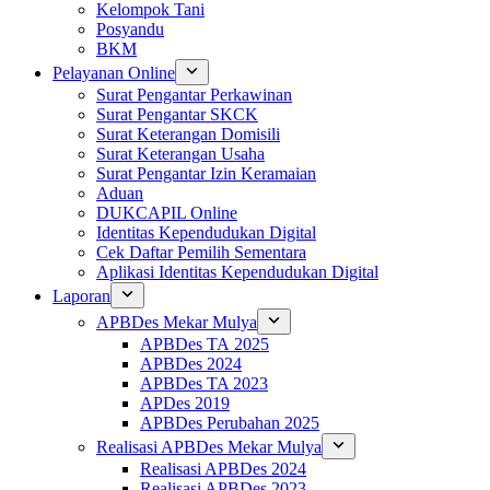
Kelompok Tani
Posyandu
BKM
Pelayanan Online
Surat Pengantar Perkawinan
Surat Pengantar SKCK
Surat Keterangan Domisili
Surat Keterangan Usaha
Surat Pengantar Izin Keramaian
Aduan
DUKCAPIL Online
Identitas Kependudukan Digital
Cek Daftar Pemilih Sementara
Aplikasi Identitas Kependudukan Digital
Laporan
APBDes Mekar Mulya
APBDes TA 2025
APBDes 2024
APBDes TA 2023
APDes 2019
APBDes Perubahan 2025
Realisasi APBDes Mekar Mulya
Realisasi APBDes 2024
Realisasi APBDes 2023