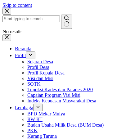
Skip to content
No results
Beranda
Profil
Sejarah Desa
Profil Desa
Profil Kepala Desa
Visi dan Misi
SOTK
Tupoksi Kades dan Parades 2020
Capaian Program Visi Misi
Indeks Kepuasan Masyarakat Desa
Lembaga
BPD Mekar Mulya
RW RT
Badan Usaha Milik Desa (BUM Desa)
PKK
Karang Taruna