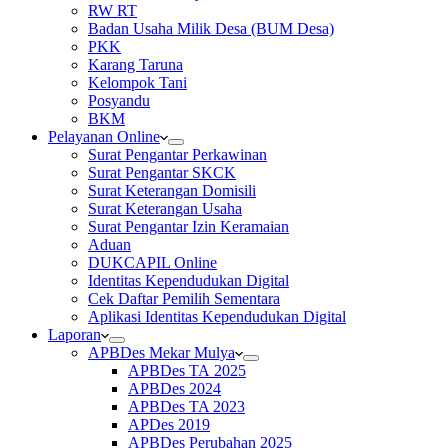
RW RT
Badan Usaha Milik Desa (BUM Desa)
PKK
Karang Taruna
Kelompok Tani
Posyandu
BKM
Pelayanan Online
Surat Pengantar Perkawinan
Surat Pengantar SKCK
Surat Keterangan Domisili
Surat Keterangan Usaha
Surat Pengantar Izin Keramaian
Aduan
DUKCAPIL Online
Identitas Kependudukan Digital
Cek Daftar Pemilih Sementara
Aplikasi Identitas Kependudukan Digital
Laporan
APBDes Mekar Mulya
APBDes TA 2025
APBDes 2024
APBDes TA 2023
APDes 2019
APBDes Perubahan 2025